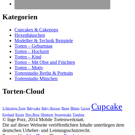
Kategorien
Cupcakes & Cakepops
Hexenhäuschen
Modellier & Technik Beispiele
Torten – Geburtstag
Torten – Hochzeit
Torten – Kind
Torten – Mit Obst und Früchten
Torten – Motiv
Tortenstudio Berlin & Portraits
Tortenstudio München
Torten-Cloud
Cupcake
3-Stöckige Torte
Babycake
Baby Shower
Biene
Blüten
Crown
England
Krone
New Born
Obsttorte
Spongecake
Trauben
© Inge Porz, 2014 Mobile Tortenwerkstatt.
Die auf dieser Webseite veröffentlichten Inhalte unterliegen dem
deutschen Urheber- und Leistungsschutzrecht.