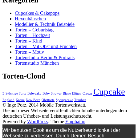
Kategorien
Cupcakes & Cakepops
Hexenhäuschen
Modellier & Technik Beispiele
Torten – Geburtstag
Torten – Hochzeit
Torten – Kind
Torten – Mit Obst und Früchten
Torten – Motiv
Tortenstudio Berlin & Portraits
Tortenstudio München
Torten-Cloud
Cupcake
3-Stöckige Torte
Babycake
Baby Shower
Biene
Blüten
Crown
England
Krone
New Born
Obsttorte
Spongecake
Trauben
© Inge Porz, 2014 Mobile Tortenwerkstatt.
Die auf dieser Webseite veröffentlichten Inhalte unterliegen dem
deutschen Urheber- und Leistungsschutzrecht.
Powered by
WordPress
. Theme
Emphaino
.
Wir benutzen Cookies um die Nutzerfreundlichkeit der
Webseite zu verbessen. Durch Deinen Besuch