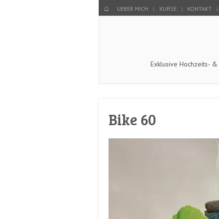
Menu
SKIP TO CONTENT
HOME
UEBER MICH
KURSE
KONTAKT
Exklusive Hochzeits- &
Bike 60