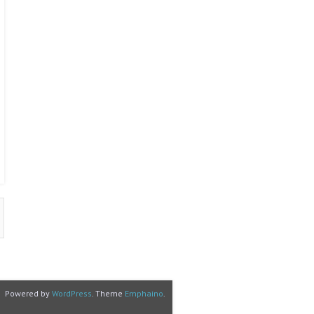
Powered by
WordPress
. Theme
Emphaino
.