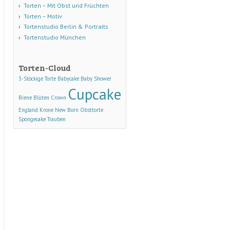
Torten – Mit Obst und Früchten
Torten – Motiv
Tortenstudio Berlin & Portraits
Tortenstudio München
Torten-Cloud
3-Stöckige Torte
Babycake
Baby Shower
Cupcake
Biene
Blüten
Crown
England
Krone
New Born
Obsttorte
Spongecake
Trauben