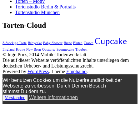
Torten – Motiv
Tortenstudio Berlin & Portraits
Tortenstudio München
Torten-Cloud
Cupcake
3-Stöckige Torte
Babycake
Baby Shower
Biene
Blüten
Crown
England
Krone
New Born
Obsttorte
Spongecake
Trauben
© Inge Porz, 2014 Mobile Tortenwerkstatt.
Die auf dieser Webseite veröffentlichten Inhalte unterliegen dem
deutschen Urheber- und Leistungsschutzrecht.
Powered by
WordPress
. Theme
Emphaino
.
Wir benutzen Cookies um die Nutzerfreundlichkeit der
Webseite zu verbessen. Durch Deinen Besuch
stimmst Du dem zu.
Weitere Informationen
Verstanden