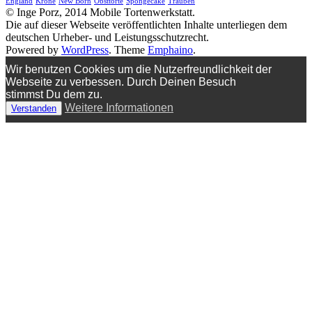
England
Krone
New Born
Obsttorte
Spongecake
Trauben
© Inge Porz, 2014 Mobile Tortenwerkstatt.
Die auf dieser Webseite veröffentlichten Inhalte unterliegen dem
deutschen Urheber- und Leistungsschutzrecht.
Powered by
WordPress
. Theme
Emphaino
.
Wir benutzen Cookies um die Nutzerfreundlichkeit der
Webseite zu verbessen. Durch Deinen Besuch
stimmst Du dem zu.
Weitere Informationen
Verstanden