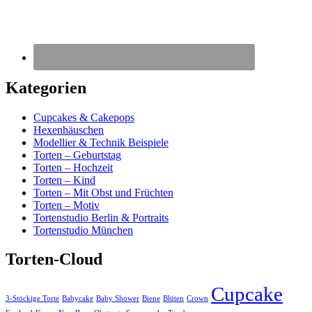
Kategorien
Cupcakes & Cakepops
Hexenhäuschen
Modellier & Technik Beispiele
Torten – Geburtstag
Torten – Hochzeit
Torten – Kind
Torten – Mit Obst und Früchten
Torten – Motiv
Tortenstudio Berlin & Portraits
Tortenstudio München
Torten-Cloud
Cupcake
3-Stöckige Torte
Babycake
Baby Shower
Biene
Blüten
Crown