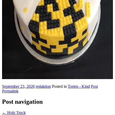
September 23, 2020
redaktion
Posted in
Torten - Kind
Post
Permalink
Post navigation
←
Holz Truck