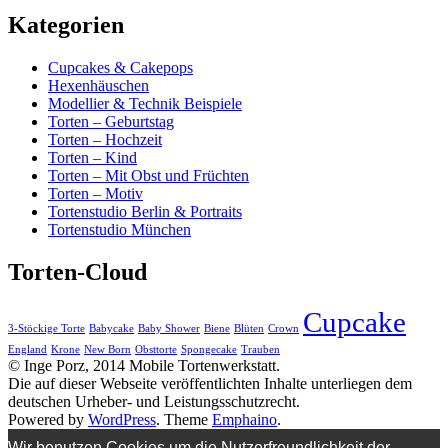
Kategorien
Cupcakes & Cakepops
Hexenhäuschen
Modellier & Technik Beispiele
Torten – Geburtstag
Torten – Hochzeit
Torten – Kind
Torten – Mit Obst und Früchten
Torten – Motiv
Tortenstudio Berlin & Portraits
Tortenstudio München
Torten-Cloud
Cupcake
3-Stöckige Torte
Babycake
Baby Shower
Biene
Blüten
Crown
England
Krone
New Born
Obsttorte
Spongecake
Trauben
© Inge Porz, 2014 Mobile Tortenwerkstatt.
Die auf dieser Webseite veröffentlichten Inhalte unterliegen dem
deutschen Urheber- und Leistungsschutzrecht.
Powered by
WordPress
. Theme
Emphaino
.
Wir benutzen Cookies um die Nutzerfreundlichkeit der