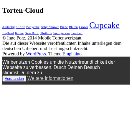
Torten-Cloud
Cupcake
3-Stöckige Torte
Babycake
Baby Shower
Biene
Blüten
Crown
England
Krone
New Born
Obsttorte
Spongecake
Trauben
© Inge Porz, 2014 Mobile Tortenwerkstatt.
Die auf dieser Webseite veröffentlichten Inhalte unterliegen dem
deutschen Urheber- und Leistungsschutzrecht.
Powered by
WordPress
. Theme
Emphaino
.
Wir benutzen Cookies um die Nutzerfreundlichkeit der
Webseite zu verbessen. Durch Deinen Besuch
stimmst Du dem zu.
Weitere Informationen
Verstanden