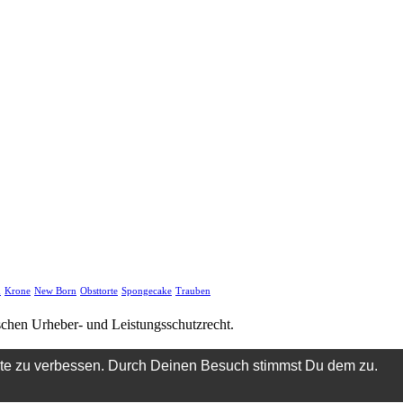
d
Krone
New Born
Obsttorte
Spongecake
Trauben
tschen Urheber- und Leistungsschutzrecht.
ite zu verbessen. Durch Deinen Besuch stimmst Du dem zu.