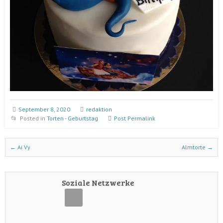
September 8, 2020
redaktion
Posted in
Torten - Geburtstag
Post Permalink
Post navigation
←
Ai Vy
Almtorte
→
Soziale Netzwerke