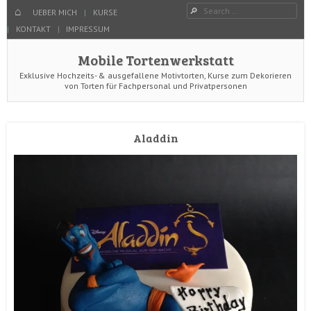
Menu
Search
SKIP TO CONTENT
HOME
UEBER MICH
KURSE
KONTAKT
IMPRESSUM
Mobile Tortenwerkstatt
Exklusive Hochzeits- & ausgefallene Motivtorten, Kurse zum Dekorieren
von Torten für Fachpersonal und Privatpersonen
Aladdin