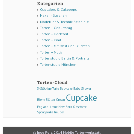
Kategorien
Cupcakes & Cakepops
Hexenhäuschen
Modellier & Technik Beispiele
Torten – Geburtstag
Torten – Hochzeit
Torten – Kind
Torten – Mit Obst und Früchten
Torten – Motiv
Tortenstudio Berlin & Portraits
Tortenstudio München
Torten-Cloud
3-Stöckige Torte
Babycake
Baby Shower
Cupcake
Biene
Blüten
Crown
England
Krone
New Born
Obsttorte
Spongecake
Trauben
© Inge Porz, 2014 Mobile Tortenwerkstatt.