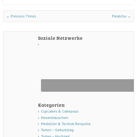
Post navigation
←
Princess Times
Pikatchu
→
Soziale Netzwerke
Kategorien
Cupcakes & Cakepops
Hexenhäuschen
Modellier & Technik Beispiele
Torten – Geburtstag
Torten – Hochzeit