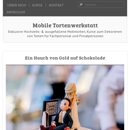
Menu
Search
SKIP TO CONTENT
UEBER MICH
KURSE
KONTAKT
HOME
IMPRESSUM
Mobile Tortenwerkstatt
Exklusive Hochzeits- & ausgefallene Motivtorten, Kurse zum Dekorieren
von Torten für Fachpersonal und Privatpersonen
Ein Hauch von Gold auf Schokolade