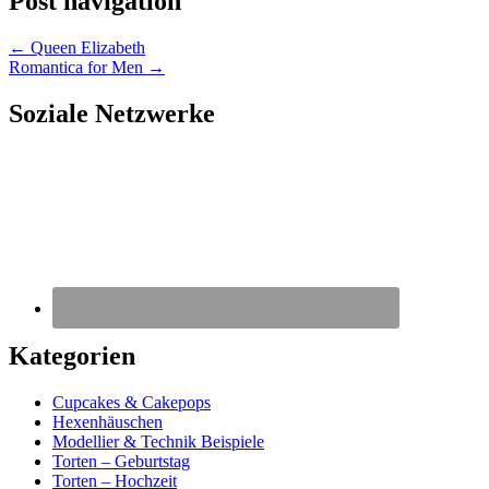
Post navigation
←
Queen Elizabeth
Romantica for Men
→
Soziale Netzwerke
Kategorien
Cupcakes & Cakepops
Hexenhäuschen
Modellier & Technik Beispiele
Torten – Geburtstag
Torten – Hochzeit