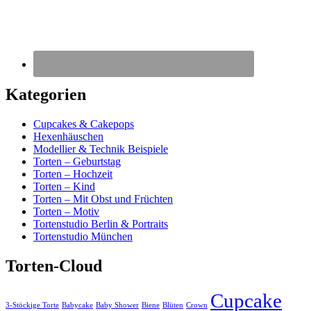
Kategorien
Cupcakes & Cakepops
Hexenhäuschen
Modellier & Technik Beispiele
Torten – Geburtstag
Torten – Hochzeit
Torten – Kind
Torten – Mit Obst und Früchten
Torten – Motiv
Tortenstudio Berlin & Portraits
Tortenstudio München
Torten-Cloud
Cupcake
3-Stöckige Torte
Babycake
Baby Shower
Biene
Blüten
Crown