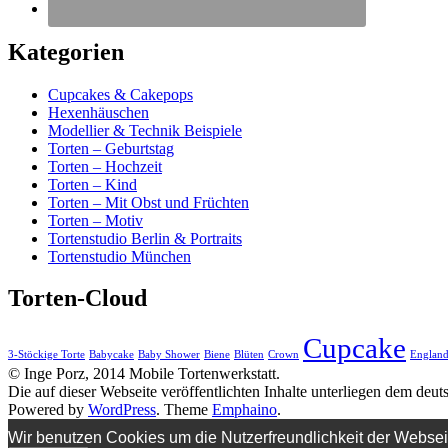
Kategorien
Cupcakes & Cakepops
Hexenhäuschen
Modellier & Technik Beispiele
Torten – Geburtstag
Torten – Hochzeit
Torten – Kind
Torten – Mit Obst und Früchten
Torten – Motiv
Tortenstudio Berlin & Portraits
Tortenstudio München
Torten-Cloud
Cupcake
3-Stöckige Torte
Babycake
Baby Shower
Biene
Blüten
Crown
Englan
© Inge Porz, 2014 Mobile Tortenwerkstatt.
Die auf dieser Webseite veröffentlichten Inhalte unterliegen dem deu
Powered by
WordPress
. Theme
Emphaino
.
Wir benutzen Cookies um die Nutzerfreundlichkeit der Webse