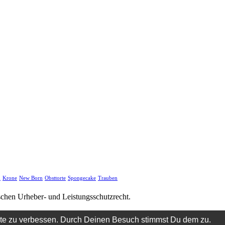
d
Krone
New Born
Obsttorte
Spongecake
Trauben
tschen Urheber- und Leistungsschutzrecht.
ite zu verbessen. Durch Deinen Besuch stimmst Du dem zu.