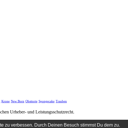
d
Krone
New Born
Obsttorte
Spongecake
Trauben
tschen Urheber- und Leistungsschutzrecht.
ite zu verbessen. Durch Deinen Besuch stimmst Du dem zu.