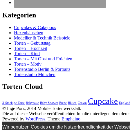
Kategorien
Cupcakes & Cakepops
Hexenhäuschen
Modellier & Technik Beispiele
Torten – Geburtstag
Torten – Hochzeit
Torten – Kind
Torten – Mit Obst und Früchten
Torten – Motiv
Tortenstudio Berlin & Portraits
Tortenstudio München
Torten-Cloud
Cupcake
3-Stöckige Torte
Babycake
Baby Shower
Biene
Blüten
Crown
Englan
© Inge Porz, 2014 Mobile Tortenwerkstatt.
Die auf dieser Webseite veröffentlichten Inhalte unterliegen dem deu
Powered by
WordPress
. Theme
Emphaino
.
Wir benutzen Cookies um die Nutzerfreundlichkeit der Webse