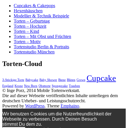
Cupcakes & Cakepops
Hexenhäuschen
Modellier & Technik Beispiele
Torten – Geburtstag
Torten – Hochzeit
Torten – Kind
Torten – Mit Obst und Früchten
Torten – Motiv
Tortenstudio Berlin & Portraits
Tortenstudio München
Torten-Cloud
Cupcake
3-Stöckige Torte
Babycake
Baby Shower
Biene
Blüten
Crown
England
Krone
New Born
Obsttorte
Spongecake
Trauben
© Inge Porz, 2014 Mobile Tortenwerkstatt.
Die auf dieser Webseite veröffentlichten Inhalte unterliegen dem
deutschen Urheber- und Leistungsschutzrecht.
Powered by
WordPress
. Theme
Emphaino
.
Wir benutzen Cookies um die Nutzerfreundlichkeit der
Webseite zu verbessen. Durch Deinen Besuch
stimmst Du dem zu.