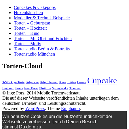
Cupcakes & Cakepops
Hexenhäuschen
Modellier & Technik Beispiele
Torten – Geburtstag
Torten – Hochzeit
Torten – Kind
Torten – Mit Obst und Früchten
Torten – Motiv
Tortenstudio Berlin & Portraits
Tortenstudio München
Torten-Cloud
Cupcake
3-Stöckige Torte
Babycake
Baby Shower
Biene
Blüten
Crown
England
Krone
New Born
Obsttorte
Spongecake
Trauben
© Inge Porz, 2014 Mobile Tortenwerkstatt.
Die auf dieser Webseite veröffentlichten Inhalte unterliegen dem
deutschen Urheber- und Leistungsschutzrecht.
Powered by
WordPress
. Theme
Emphaino
.
Wir benutzen Cookies um die Nutzerfreundlichkeit der
Webseite zu verbessen. Durch Deinen Besuch
stimmst Du dem zu.