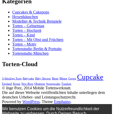
Kategorien
Cupcakes & Cakepops
Hexenhäuschen
Modellier & Technik Beispiele
Torten – Geburtstag
Torten – Hochzeit
Torten – Kind
Torten – Mit Obst und Früchten
Torten – Motiv
Tortenstudio Berlin & Portraits
Tortenstudio München
Torten-Cloud
Cupcake
3-Stöckige Torte
Babycake
Baby Shower
Biene
Blüten
Crown
England
Krone
New Born
Obsttorte
Spongecake
Trauben
© Inge Porz, 2014 Mobile Tortenwerkstatt.
Die auf dieser Webseite veröffentlichten Inhalte unterliegen dem
deutschen Urheber- und Leistungsschutzrecht.
Powered by
WordPress
. Theme
Emphaino
.
Wir benutzen Cookies um die Nutzerfreundlichkeit der
Webseite zu verbessen. Durch Deinen Besuch