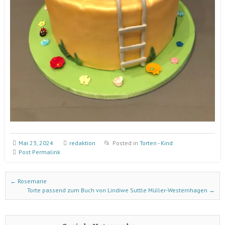
Mai 23, 2024
redaktion
Posted in
Torten - Kind
Post Permalink
Post navigation
←
Rosemarie
Torte passend zum Buch von Lindiwe Suttle Müller-Westernhagen
→