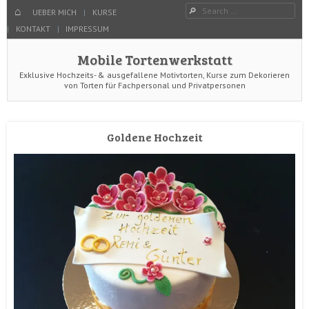
Menu
Search
SKIP TO CONTENT
HOME
UEBER MICH
KURSE
KONTAKT
IMPRESSUM
Mobile Tortenwerkstatt
Exklusive Hochzeits- & ausgefallene Motivtorten, Kurse zum Dekorieren
von Torten für Fachpersonal und Privatpersonen
Goldene Hochzeit