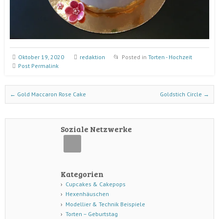
Oktober 19, 2020
redaktion
Posted in
Torten - Hochzeit
Post Permalink
Post navigation
←
Gold Maccaron Rose Cake
Goldstich Circle
→
Soziale Netzwerke
Kategorien
Cupcakes & Cakepops
Hexenhäuschen
Modellier & Technik Beispiele
Torten – Geburtstag