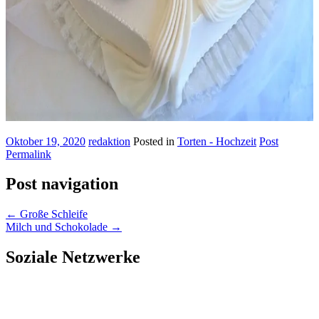
Oktober 19, 2020
redaktion
Posted in
Torten - Hochzeit
Post
Permalink
Post navigation
←
Große Schleife
Milch und Schokolade
→
Soziale Netzwerke