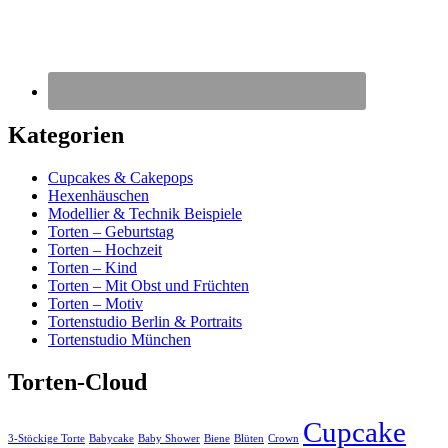
Kategorien
Cupcakes & Cakepops
Hexenhäuschen
Modellier & Technik Beispiele
Torten – Geburtstag
Torten – Hochzeit
Torten – Kind
Torten – Mit Obst und Früchten
Torten – Motiv
Tortenstudio Berlin & Portraits
Tortenstudio München
Torten-Cloud
Cupcake
3-Stöckige Torte
Babycake
Baby Shower
Biene
Blüten
Crown