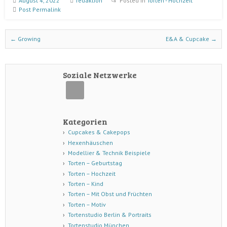
August 4, 2022
redaktion
Posted in
Torten - Hochzeit
Post Permalink
Post navigation
←
Growing
E&A & Cupcake
→
Soziale Netzwerke
Kategorien
Cupcakes & Cakepops
Hexenhäuschen
Modellier & Technik Beispiele
Torten – Geburtstag
Torten – Hochzeit
Torten – Kind
Torten – Mit Obst und Früchten
Torten – Motiv
Tortenstudio Berlin & Portraits
Tortenstudio München