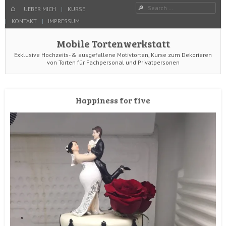
Menu
Search
SKIP TO CONTENT
HOME
UEBER MICH
KURSE
KONTAKT
IMPRESSUM
Mobile Tortenwerkstatt
Exklusive Hochzeits- & ausgefallene Motivtorten, Kurse zum Dekorieren
von Torten für Fachpersonal und Privatpersonen
Happiness for five