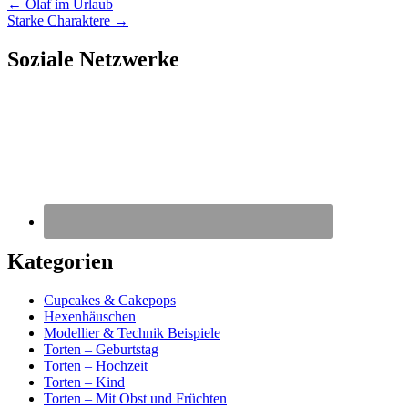
←
Olaf im Urlaub
Starke Charaktere
→
Soziale Netzwerke
Kategorien
Cupcakes & Cakepops
Hexenhäuschen
Modellier & Technik Beispiele
Torten – Geburtstag
Torten – Hochzeit
Torten – Kind
Torten – Mit Obst und Früchten