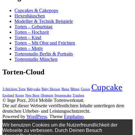
Cupcakes & Cakepops
Hexenhäuschen
Modellier & Technik Beispiele
Torten – Geburtstag
Torten – Hochzeit
Torten – Kind
Torten – Mit Obst und Früchten
Torten – Motiv
Tortenstudio Berlin & Portraits
Tortenstudio München
Torten-Cloud
Cupcake
3-Stöckige Torte
Babycake
Baby Shower
Biene
Blüten
Crown
England
Krone
New Born
Obsttorte
Spongecake
Trauben
© Inge Porz, 2014 Mobile Tortenwerkstatt.
Die auf dieser Webseite veröffentlichten Inhalte unterliegen dem
deutschen Urheber- und Leistungsschutzrecht.
Powered by
WordPress
. Theme
Emphaino
.
Wir benutzen Cookies um die Nutzerfreundlichkeit der
Webseite zu verbessen. Durch Deinen Besuch