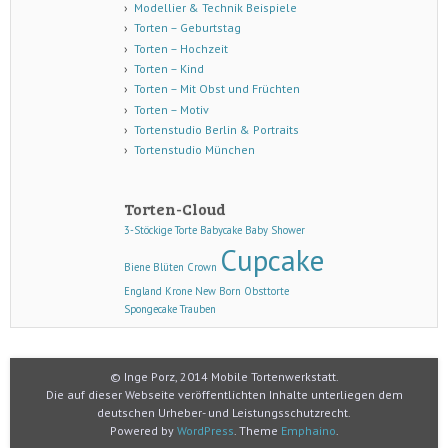
Modellier & Technik Beispiele
Torten – Geburtstag
Torten – Hochzeit
Torten – Kind
Torten – Mit Obst und Früchten
Torten – Motiv
Tortenstudio Berlin & Portraits
Tortenstudio München
Torten-Cloud
3-Stöckige Torte
Babycake
Baby Shower
Cupcake
Biene
Blüten
Crown
England
Krone
New Born
Obsttorte
Spongecake
Trauben
© Inge Porz, 2014 Mobile Tortenwerkstatt.
Die auf dieser Webseite veröffentlichten Inhalte unterliegen dem
deutschen Urheber- und Leistungsschutzrecht.
Powered by
WordPress
. Theme
Emphaino
.