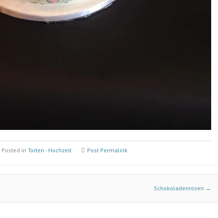
Posted in
Torten - Hochzeit
Post Permalink
Schokoladenrosen
→