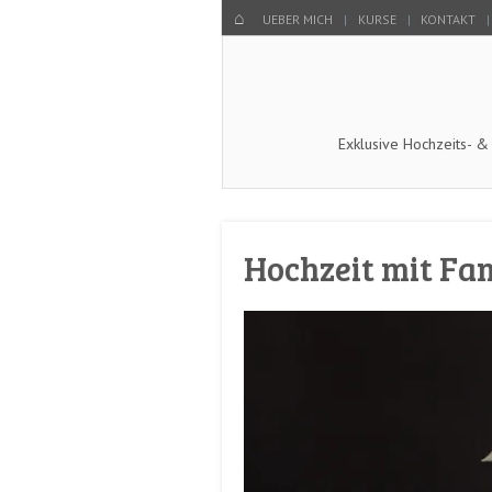
Menu
SKIP TO CONTENT
HOME
UEBER MICH
KURSE
KONTAKT
Exklusive Hochzeits- &
Hochzeit mit Fa