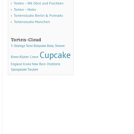
Torten – Mit Obst und Früchten
Torten – Motiv
Tortenstudio Berlin & Portraits
Tortenstudio München
Torten-Cloud
3-Stöckige Torte
Babycake
Baby Shower
Cupcake
Biene
Blüten
Crown
England
Krone
New Born
Obsttorte
Spongecake
Trauben