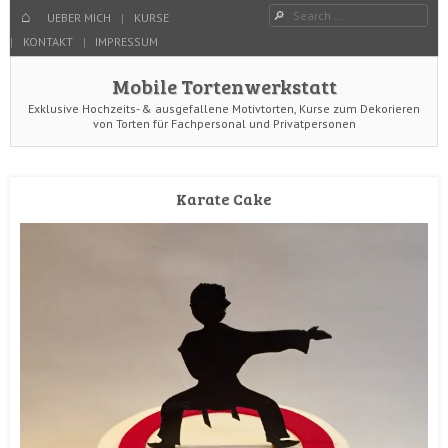
Menu
Search
SKIP TO CONTENT
HOME
UEBER MICH
KURSE
KONTAKT
IMPRESSUM
Mobile Tortenwerkstatt
Exklusive Hochzeits- & ausgefallene Motivtorten, Kurse zum Dekorieren
von Torten für Fachpersonal und Privatpersonen
Karate Cake