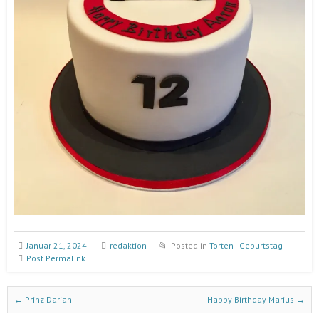
Januar 21, 2024
redaktion
Posted in
Torten - Geburtstag
Post Permalink
Post navigation
←
Prinz Darian
Happy Birthday Marius
→