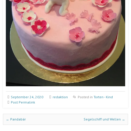
September 24, 2020
redaktion
Posted in
Torten - Kind
Post Permalink
Post navigation
←
Pandabär
Segelschiff und Wellen
→