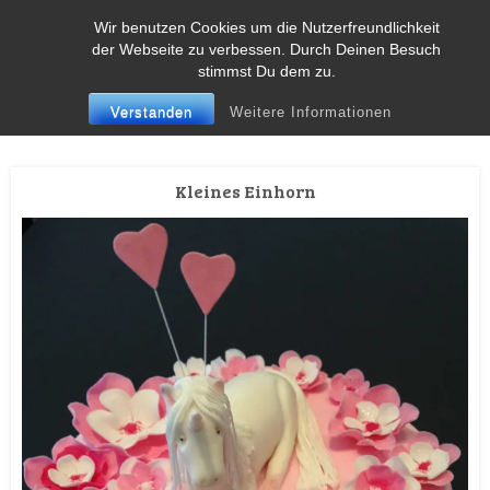
HOME
Menu
Search
Wir benutzen Cookies um die Nutzerfreundlichkeit
SKIP TO CONTENT
der Webseite zu verbessen. Durch Deinen Besuch
Mobile Tortenwerkstatt
stimmst Du dem zu.
Exklusive Hochzeits- & ausgefallene Motivtorten, Kurse zum Dekorieren
von Torten für Fachpersonal und Privatpersonen
Verstanden
Weitere Informationen
Kleines Einhorn