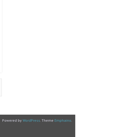
Powered by
WordPress
. Theme
Emphaino
.