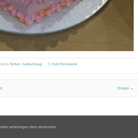
ted in
Torten - Geburtstag
Post Permalink
st
Struppi
→
Inhalte unterliegen dem deutschen