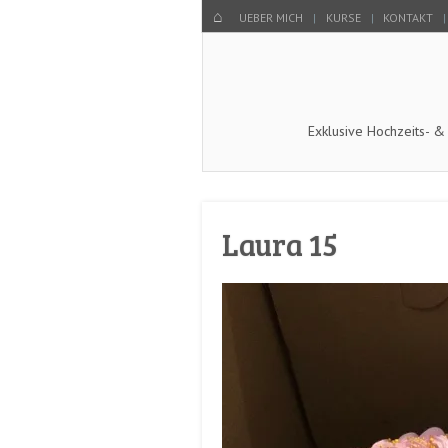
Menu
SKIP TO CONTENT
HOME
UEBER MICH
KURSE
KONTAKT
Exklusive Hochzeits- &
Laura 15