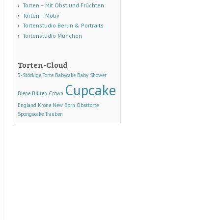
Torten – Mit Obst und Früchten
Torten – Motiv
Tortenstudio Berlin & Portraits
Tortenstudio München
Torten-Cloud
3-Stöckige Torte
Babycake
Baby Shower
Cupcake
Biene
Blüten
Crown
England
Krone
New Born
Obsttorte
Spongecake
Trauben