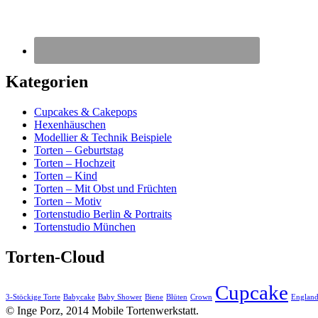
Kategorien
Cupcakes & Cakepops
Hexenhäuschen
Modellier & Technik Beispiele
Torten – Geburtstag
Torten – Hochzeit
Torten – Kind
Torten – Mit Obst und Früchten
Torten – Motiv
Tortenstudio Berlin & Portraits
Tortenstudio München
Torten-Cloud
Cupcake
3-Stöckige Torte
Babycake
Baby Shower
Biene
Blüten
Crown
Englan
© Inge Porz, 2014 Mobile Tortenwerkstatt.