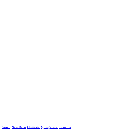
d
Krone
New Born
Obsttorte
Spongecake
Trauben