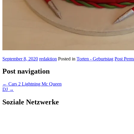
September 8, 2020
redaktion
Posted in
Torten - Geburtstag
Post Perm
Post navigation
←
Cars 2 Lightning Mc Queen
DJ
→
Soziale Netzwerke