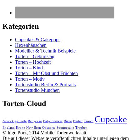
Kategorien
Cupcakes & Cakepops
Hexenhäuschen
Modellier & Technik Beispiele
Torten – Geburtstag
Torten – Hochzeit
Torten – Kind
Torten – Mit Obst und Früchten
Torten – Motiv
Tortenstudio Berlin & Portraits
Tortenstudio München
Torten-Cloud
Cupcake
3-Stöckige Torte
Babycake
Baby Shower
Biene
Blüten
Crown
England
Krone
New Born
Obsttorte
Spongecake
Trauben
© Inge Porz, 2014 Mobile Tortenwerkstatt.
Die auf dieser Webseite veröffentlichten Inhalte unterliegen dem