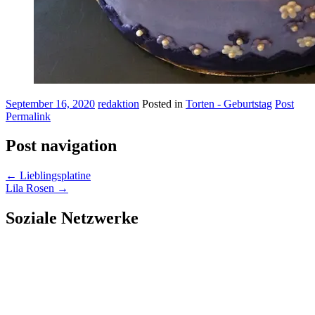
September 16, 2020
redaktion
Posted in
Torten - Geburtstag
Post
Permalink
Post navigation
←
Lieblingsplatine
Lila Rosen
→
Soziale Netzwerke