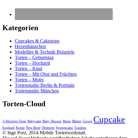
Kategorien
Cupcakes & Cakepops
Hexenhäuschen
Modellier & Technik Beispiele
Torten – Geburtstag
Torten – Hochzeit
Torten – Kind
Torten – Mit Obst und Früchten
Torten – Motiv
Tortenstudio Berlin & Portraits
Tortenstudio München
Torten-Cloud
Cupcake
3-Stöckige Torte
Babycake
Baby Shower
Biene
Blüten
Crown
England
Krone
New Born
Obsttorte
Spongecake
Trauben
© Inge Porz, 2014 Mobile Tortenwerkstatt.