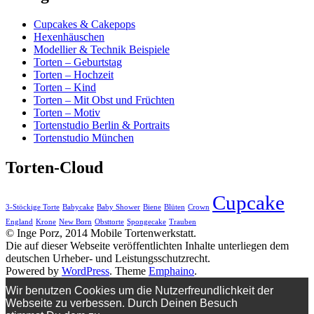
Cupcakes & Cakepops
Hexenhäuschen
Modellier & Technik Beispiele
Torten – Geburtstag
Torten – Hochzeit
Torten – Kind
Torten – Mit Obst und Früchten
Torten – Motiv
Tortenstudio Berlin & Portraits
Tortenstudio München
Torten-Cloud
Cupcake
3-Stöckige Torte
Babycake
Baby Shower
Biene
Blüten
Crown
England
Krone
New Born
Obsttorte
Spongecake
Trauben
© Inge Porz, 2014 Mobile Tortenwerkstatt.
Die auf dieser Webseite veröffentlichten Inhalte unterliegen dem
deutschen Urheber- und Leistungsschutzrecht.
Powered by
WordPress
. Theme
Emphaino
.
Wir benutzen Cookies um die Nutzerfreundlichkeit der
Webseite zu verbessen. Durch Deinen Besuch