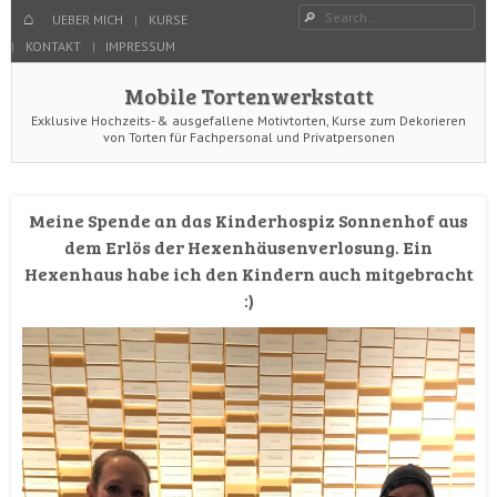
Menu
Search
SKIP TO CONTENT
HOME
UEBER MICH
KURSE
KONTAKT
IMPRESSUM
Mobile Tortenwerkstatt
Exklusive Hochzeits- & ausgefallene Motivtorten, Kurse zum Dekorieren
von Torten für Fachpersonal und Privatpersonen
Meine Spende an das Kinderhospiz Sonnenhof aus
dem Erlös der Hexenhäusenverlosung. Ein
Hexenhaus habe ich den Kindern auch mitgebracht
:)