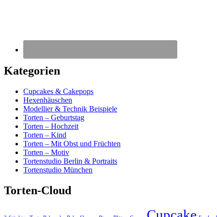
Kategorien
Cupcakes & Cakepops
Hexenhäuschen
Modellier & Technik Beispiele
Torten – Geburtstag
Torten – Hochzeit
Torten – Kind
Torten – Mit Obst und Früchten
Torten – Motiv
Tortenstudio Berlin & Portraits
Tortenstudio München
Torten-Cloud
Cupcake