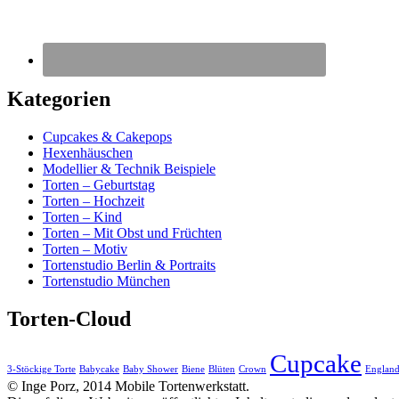
Kategorien
Cupcakes & Cakepops
Hexenhäuschen
Modellier & Technik Beispiele
Torten – Geburtstag
Torten – Hochzeit
Torten – Kind
Torten – Mit Obst und Früchten
Torten – Motiv
Tortenstudio Berlin & Portraits
Tortenstudio München
Torten-Cloud
Cupcake
3-Stöckige Torte
Babycake
Baby Shower
Biene
Blüten
Crown
Englan
© Inge Porz, 2014 Mobile Tortenwerkstatt.