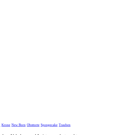
d
Krone
New Born
Obsttorte
Spongecake
Trauben