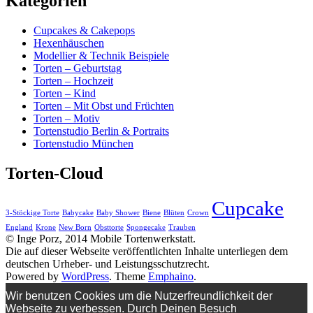
Kategorien
Cupcakes & Cakepops
Hexenhäuschen
Modellier & Technik Beispiele
Torten – Geburtstag
Torten – Hochzeit
Torten – Kind
Torten – Mit Obst und Früchten
Torten – Motiv
Tortenstudio Berlin & Portraits
Tortenstudio München
Torten-Cloud
Cupcake
3-Stöckige Torte
Babycake
Baby Shower
Biene
Blüten
Crown
England
Krone
New Born
Obsttorte
Spongecake
Trauben
© Inge Porz, 2014 Mobile Tortenwerkstatt.
Die auf dieser Webseite veröffentlichten Inhalte unterliegen dem
deutschen Urheber- und Leistungsschutzrecht.
Powered by
WordPress
. Theme
Emphaino
.
Wir benutzen Cookies um die Nutzerfreundlichkeit der
Webseite zu verbessen. Durch Deinen Besuch