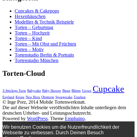
Cupcakes & Cakepops
Hexenhäuschen
Modellier & Technik Beispiele
Torten – Geburtstag
Torten – Hochzeit
Torten – Kind
Torten – Mit Obst und Früchten
Torten – Motiv
Tortenstudio Berlin & Portraits
Tortenstudio München
Torten-Cloud
Cupcake
3-Stöckige Torte
Babycake
Baby Shower
Biene
Blüten
Crown
England
Krone
New Born
Obsttorte
Spongecake
Trauben
© Inge Porz, 2014 Mobile Tortenwerkstatt.
Die auf dieser Webseite veröffentlichten Inhalte unterliegen dem
deutschen Urheber- und Leistungsschutzrecht.
Powered by
WordPress
. Theme
Emphaino
.
Wir benutzen Cookies um die Nutzerfreundlichkeit der
Webseite zu verbessen. Durch Deinen Besuch