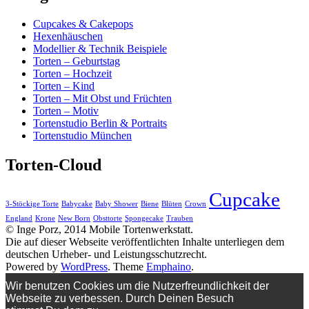
Cupcakes & Cakepops
Hexenhäuschen
Modellier & Technik Beispiele
Torten – Geburtstag
Torten – Hochzeit
Torten – Kind
Torten – Mit Obst und Früchten
Torten – Motiv
Tortenstudio Berlin & Portraits
Tortenstudio München
Torten-Cloud
Cupcake
3-Stöckige Torte
Babycake
Baby Shower
Biene
Blüten
Crown
England
Krone
New Born
Obsttorte
Spongecake
Trauben
© Inge Porz, 2014 Mobile Tortenwerkstatt.
Die auf dieser Webseite veröffentlichten Inhalte unterliegen dem
deutschen Urheber- und Leistungsschutzrecht.
Powered by
WordPress
. Theme
Emphaino
.
Wir benutzen Cookies um die Nutzerfreundlichkeit der
Webseite zu verbessen. Durch Deinen Besuch