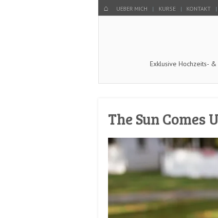
Menu
SKIP TO CONTENT
HOME
UEBER MICH
KURSE
KONTAKT
Exklusive Hochzeits- &
The Sun Comes 