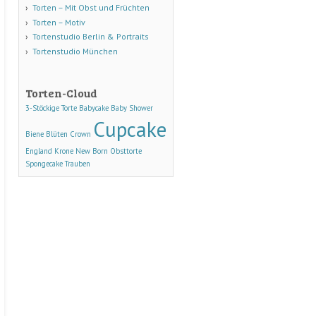
Torten – Mit Obst und Früchten
Torten – Motiv
Tortenstudio Berlin & Portraits
Tortenstudio München
Torten-Cloud
3-Stöckige Torte
Babycake
Baby Shower
Cupcake
Biene
Blüten
Crown
England
Krone
New Born
Obsttorte
Spongecake
Trauben