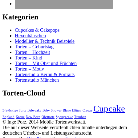
Kategorien
Cupcakes & Cakepops
Hexenhäuschen
Modellier & Technik Beispiele
Torten – Geburtstag
Torten – Hochzeit
Torten – Kind
Torten – Mit Obst und Früchten
Torten – Motiv
Tortenstudio Berlin & Portraits
Tortenstudio München
Torten-Cloud
Cupcake
3-Stöckige Torte
Babycake
Baby Shower
Biene
Blüten
Crown
England
Krone
New Born
Obsttorte
Spongecake
Trauben
© Inge Porz, 2014 Mobile Tortenwerkstatt.
Die auf dieser Webseite veröffentlichten Inhalte unterliegen dem
deutschen Urheber- und Leistungsschutzrecht.