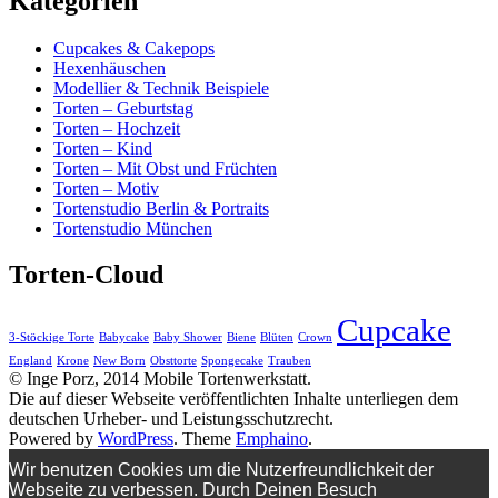
Kategorien
Cupcakes & Cakepops
Hexenhäuschen
Modellier & Technik Beispiele
Torten – Geburtstag
Torten – Hochzeit
Torten – Kind
Torten – Mit Obst und Früchten
Torten – Motiv
Tortenstudio Berlin & Portraits
Tortenstudio München
Torten-Cloud
Cupcake
3-Stöckige Torte
Babycake
Baby Shower
Biene
Blüten
Crown
England
Krone
New Born
Obsttorte
Spongecake
Trauben
© Inge Porz, 2014 Mobile Tortenwerkstatt.
Die auf dieser Webseite veröffentlichten Inhalte unterliegen dem
deutschen Urheber- und Leistungsschutzrecht.
Powered by
WordPress
. Theme
Emphaino
.
Wir benutzen Cookies um die Nutzerfreundlichkeit der
Webseite zu verbessen. Durch Deinen Besuch