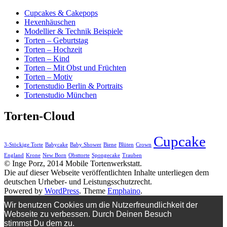
Cupcakes & Cakepops
Hexenhäuschen
Modellier & Technik Beispiele
Torten – Geburtstag
Torten – Hochzeit
Torten – Kind
Torten – Mit Obst und Früchten
Torten – Motiv
Tortenstudio Berlin & Portraits
Tortenstudio München
Torten-Cloud
Cupcake
3-Stöckige Torte
Babycake
Baby Shower
Biene
Blüten
Crown
England
Krone
New Born
Obsttorte
Spongecake
Trauben
© Inge Porz, 2014 Mobile Tortenwerkstatt.
Die auf dieser Webseite veröffentlichten Inhalte unterliegen dem
deutschen Urheber- und Leistungsschutzrecht.
Powered by
WordPress
. Theme
Emphaino
.
Wir benutzen Cookies um die Nutzerfreundlichkeit der
Webseite zu verbessen. Durch Deinen Besuch
stimmst Du dem zu.