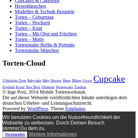
Cupcakes & Cakepops
Hexenhäuschen
Modellier & Technik Beispiele
Torten – Geburtstag
Torten – Hochzeit
Torten – Kind
Torten – Mit Obst und Früchten
Torten – Motiv
Tortenstudio Berlin & Portraits
Tortenstudio München
Torten-Cloud
Cupcake
3-Stöckige Torte
Babycake
Baby Shower
Biene
Blüten
Crown
England
Krone
New Born
Obsttorte
Spongecake
Trauben
© Inge Porz, 2014 Mobile Tortenwerkstatt.
Die auf dieser Webseite veröffentlichten Inhalte unterliegen dem
deutschen Urheber- und Leistungsschutzrecht.
Powered by
WordPress
. Theme
Emphaino
.
Wir benutzen Cookies um die Nutzerfreundlichkeit der
Webseite zu verbessen. Durch Deinen Besuch
stimmst Du dem zu.
Weitere Informationen
Verstanden