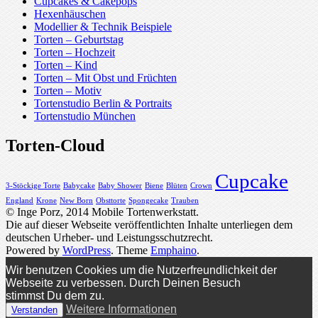
Cupcakes & Cakepops
Hexenhäuschen
Modellier & Technik Beispiele
Torten – Geburtstag
Torten – Hochzeit
Torten – Kind
Torten – Mit Obst und Früchten
Torten – Motiv
Tortenstudio Berlin & Portraits
Tortenstudio München
Torten-Cloud
Cupcake
3-Stöckige Torte
Babycake
Baby Shower
Biene
Blüten
Crown
England
Krone
New Born
Obsttorte
Spongecake
Trauben
© Inge Porz, 2014 Mobile Tortenwerkstatt.
Die auf dieser Webseite veröffentlichten Inhalte unterliegen dem
deutschen Urheber- und Leistungsschutzrecht.
Powered by
WordPress
. Theme
Emphaino
.
Wir benutzen Cookies um die Nutzerfreundlichkeit der
Webseite zu verbessen. Durch Deinen Besuch
stimmst Du dem zu.
Weitere Informationen
Verstanden