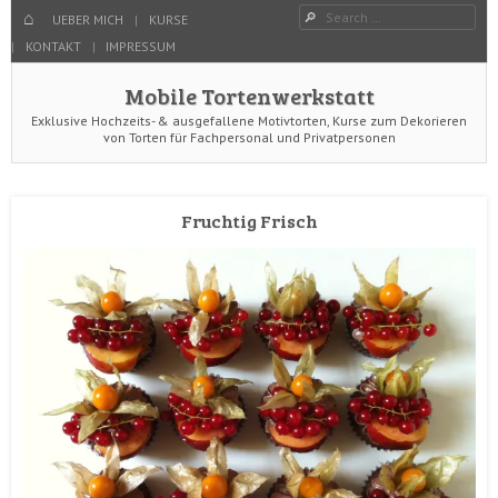
Menu
Search
SKIP TO CONTENT
HOME
UEBER MICH
KURSE
KONTAKT
IMPRESSUM
Mobile Tortenwerkstatt
Exklusive Hochzeits- & ausgefallene Motivtorten, Kurse zum Dekorieren
von Torten für Fachpersonal und Privatpersonen
Fruchtig Frisch