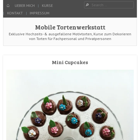
Menu
Search
SKIP TO CONTENT
HOME
UEBER MICH
KURSE
KONTAKT
IMPRESSUM
Mobile Tortenwerkstatt
Exklusive Hochzeits- & ausgefallene Motivtorten, Kurse zum Dekorieren
von Torten für Fachpersonal und Privatpersonen
Mini Cupcakes