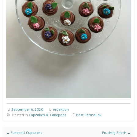
September 6, 2020
redaktion
Posted in
Cupcakes & Cakepops
Post Permalink
Post navigation
←
Fussball Cupcakes
Fruchtig Frisch
→