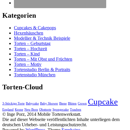
Kategorien
Cupcakes & Cakepops
Hexenhäuschen
Modellier & Technik Beispiele
Torten – Geburtstag
Torten – Hochzeit
Torten – Kind
Torten – Mit Obst und Früchten
Torten – Motiv
Tortenstudio Berlin & Portraits
Tortenstudio München
Torten-Cloud
Cupcake
3-Stöckige Torte
Babycake
Baby Shower
Biene
Blüten
Crown
England
Krone
New Born
Obsttorte
Spongecake
Trauben
© Inge Porz, 2014 Mobile Tortenwerkstatt.
Die auf dieser Webseite veröffentlichten Inhalte unterliegen dem
deutschen Urheber- und Leistungsschutzrecht.
Powered by
WordPress
. Theme
Emphaino
.