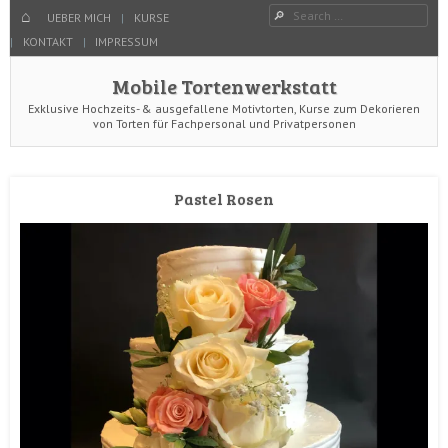
Menu
Search
SKIP TO CONTENT
HOME
UEBER MICH
KURSE
KONTAKT
IMPRESSUM
Mobile Tortenwerkstatt
Exklusive Hochzeits- & ausgefallene Motivtorten, Kurse zum Dekorieren
von Torten für Fachpersonal und Privatpersonen
Pastel Rosen