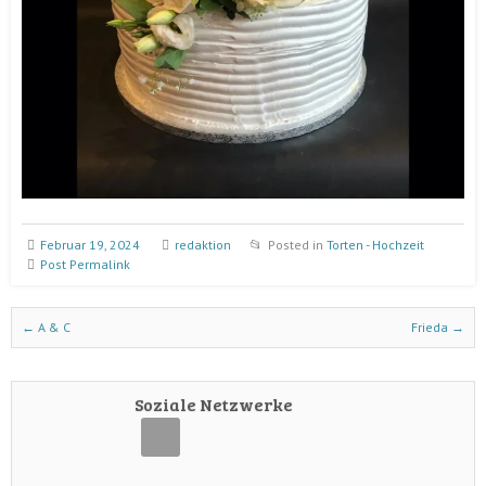
Februar 19, 2024
redaktion
Posted in
Torten - Hochzeit
Post Permalink
Post navigation
←
A & C
Frieda
→
Soziale Netzwerke