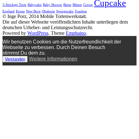
Cupcake
3-Stöckige Torte
Babycake
Baby Shower
Biene
Blüten
Crown
England
Krone
New Born
Obsttorte
Spongecake
Trauben
© Inge Porz, 2014 Mobile Tortenwerkstatt.
Die auf dieser Webseite veröffentlichten Inhalte unterliegen dem
deutschen Urheber- und Leistungsschutzrecht.
Powered by
WordPress
. Theme
Emphaino
.
Wir benutzen Cookies um die Nutzerfreundlichkeit der
Webseite zu verbessen. Durch Deinen Besuch
stimmst Du dem zu.
Weitere Informationen
Verstanden